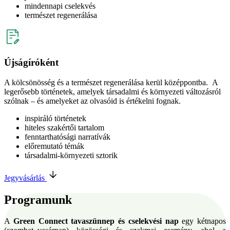
mindennapi cselekvés
természet regenerálása
Újságíróként
A kölcsönösség és a természet regenerálása kerül középpontba. A
legerősebb történetek, amelyek társadalmi és környezeti változásról
szólnak – és amelyeket az olvasóid is értékelni fognak.
inspiráló történetek
hiteles szakértői tartalom
fenntarthatósági narratívák
előremutató témák
társadalmi-környezeti sztorik
Jegyvásárlás
Programunk
A
Green Connect tavaszünnep és cselekvési nap
egy kétnapos