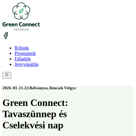
Rólunk
Programok
Előadók
Jegyvásárlás
2026. 03. 21-22.
Bálványos, Kincsek Völgye
Green Connect:
Tavaszünnep és
Cselekvési nap