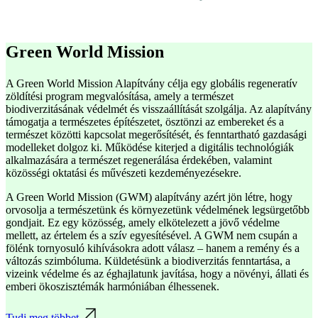
Green World Mission
A Green World Mission Alapítvány célja egy globális regeneratív
zöldítési program megvalósítása, amely a természet
biodiverzitásának védelmét és visszaállítását szolgálja. Az alapítvány
támogatja a természetes építészetet, ösztönzi az embereket és a
természet közötti kapcsolat megerősítését, és fenntartható gazdasági
modelleket dolgoz ki. Működése kiterjed a digitális technológiák
alkalmazására a természet regenerálása érdekében, valamint
közösségi oktatási és művészeti kezdeményezésekre.
A Green World Mission (GWM) alapítvány azért jön létre, hogy
orvosolja a természetünk és környezetünk védelmének legsürgetőbb
gondjait. Ez egy közösség, amely elkötelezett a jövő védelme
mellett, az értelem és a szív egyesítésével. A GWM nem csupán a
fölénk tornyosuló kihívásokra adott válasz – hanem a remény és a
változás szimbóluma. Küldetésünk a biodiverzitás fenntartása, a
vizeink védelme és az éghajlatunk javítása, hogy a növényi, állati és
emberi ökoszisztémák harmóniában élhessenek.
Tudj meg többet