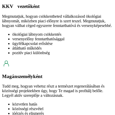
KKV vezetőként
Megmutatjuk, hogyan csökkentheted vállalkozásod ökológiai
lábnyomát, miközben piaci előnyre is szert teszel. Megmutatjuk,
hogyan válhat céged egyszerre fenntarthatóvá és versenyképesebbé.
ökológiai lábnyom csökkentés
versenyelőny fenntarthatósággal
ügyfélkapcsolat erősítése
átlátható működés
pozitív piaci különbség
Magánszemélyként
Tudd meg, hogyan vehetsz részt a természet regenerálásában és
közösségi projektekben úgy, hogy Te magad is profitálj belőle.
Legyél aktív szereplője a változásnak.
közvetlen hatás
közösségi részvétel
jóérzés és elismerés