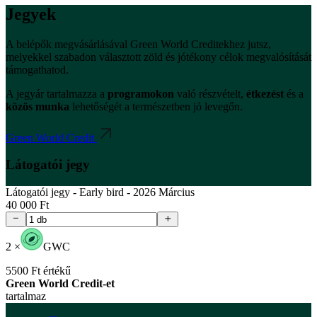
Jegyek
A belépők megvásárlásával Green World Creditekhez jutsz,
melyekkel szabadon választott zöld és jótékony célok megvalósítását
támogathatod.
A jegyár tartalmazza a
programokon
való részvételt,
étkezést
és a
közös munka
lehetőségét a természetben jó levegőn.
Green World Credit
Látogatói jegy
Látogatói jegy - Early bird - 2026 Március
40 000 Ft
2
×
GWC
5500 Ft értékű
Green World Credit-et
tartalmaz