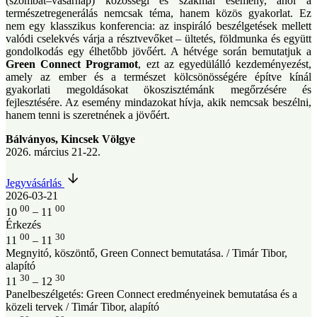
(szombat–vasárnap) közösségi és szakmai esemény, ahol a
természetregenerálás nemcsak téma, hanem közös gyakorlat. Ez
nem egy klasszikus konferencia: az inspiráló beszélgetések mellett
valódi cselekvés várja a résztvevőket – ültetés, földmunka és együtt
gondolkodás egy élhetőbb jövőért. A hétvége során bemutatjuk a
Green Connect Programot
, ezt az egyedülálló kezdeményezést,
amely az ember és a természet kölcsönösségére építve kínál
gyakorlati megoldásokat ökoszisztémánk megőrzésére és
fejlesztésére. Az esemény mindazokat hívja, akik nemcsak beszélni,
hanem tenni is szeretnének a jövőért.
Bálványos, Kincsek Völgye
2026. március 21-22.
Jegyvásárlás
2026-03-21
00
00
10
–
11
Érkezés
00
30
11
–
11
Megnyitó, köszöntő, Green Connect bemutatása.
/
Timár Tibor
,
alapító
30
30
11
–
12
Panelbeszélgetés: Green Connect eredményeinek bemutatása és a
közeli tervek
/
Timár Tibor
, alapító