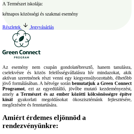
A Természet iskolája:
kétnapos közösségi és szakmai esemény
Részletek
Jegyvásárlás
Az esemény nem csupán gondolatébresztő, hanem tanulásra,
cselekvésre és közös felelősségvállalásra hív mindazokat, akik
aktívan szeretnének részt venni egy kiegyensúlyozottabb, élhetőbb
jövő formálásában. A hétvége során
bemutatjuk a Green Connect
Programot
, ezt az egyedülálló, jövőbe mutató kezdeményezést,
amely
a Természet és az ember közötti kölcsönösségre építve
kínál
gyakorlati megoldásokat ökoszisztémánk fejlesztésére,
megőrzésére és fenntartására.
Amiért érdemes eljönnöd a
rendezvényünkre: