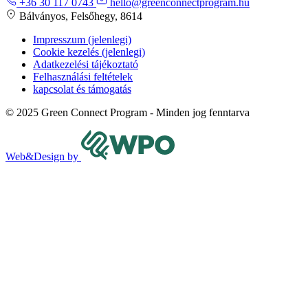
+36 30 117 0743
hello@greenconnectprogram.hu
Bálványos, Felsőhegy, 8614
Impresszum
(jelenlegi)
Cookie kezelés
(jelenlegi)
Adatkezelési tájékoztató
Felhasználási feltételek
kapcsolat és támogatás
© 2025 Green Connect Program - Minden jog fenntarva
Web&Design by