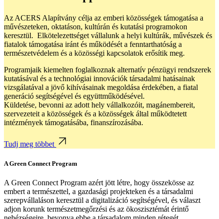
Az ACERS Alapítvány célja az emberi közösségek támogatása a
művészeteken, oktatáson, kultúrán és kutatási programokon
keresztül. Elkötelezettséget vállalunk a helyi kultúrák, művészek és
fiatalok támogatása iránt és működését a fenntarthatóság a
természetvédelem és a közösségi kapcsolatok erősítik meg.
Programjaik kiemelten foglalkoznak alternatív pénzügyi rendszerek
kutatásával és a technológiai innovációk társadalmi hatásainak
vizsgálatával a jövő kihívásainak megoldása érdekében, a fiatal
generáció segítségével és együttműködésével.
Küldetése, bevonni az adott hely vállalkozóit, magánembereit,
szervezeteit a közösségek és a közösségek által működtetett
intézmények támogatásába, finanszírozásába.
Tudj meg többet
A Green Connect Program
A Green Connect Program azért jött létre, hogy összekösse az
embert a természettel, a gazdasági projekteken és a társadalmi
szerepvállaláson keresztül a digitalizáció segítségével, és választ
adjon korunk természetmegőrzési és az ökoszisztémát érintő
nehézségeire, bevonva ebbe a társadalom minden rétegét.