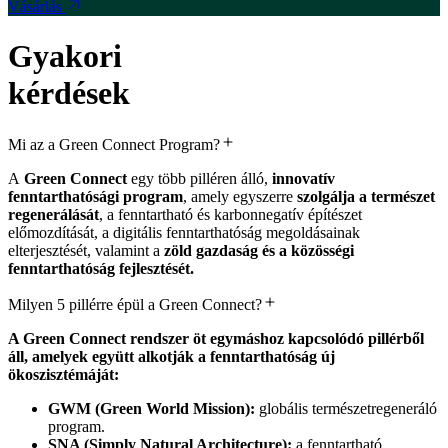
Vásárlás
Gyakori
kérdések
Mi az a Green Connect Program?
A
Green Connect
egy több pilléren álló,
innovatív
fenntarthatósági program
, amely egyszerre
szolgálja a természet
regenerálását
, a fenntartható és karbonnegatív építészet
előmozdítását, a digitális fenntarthatóság megoldásainak
elterjesztését, valamint a
zöld gazdaság és a közösségi
fenntarthatóság fejlesztését.
Milyen 5 pillérre épül a Green Connect?
A Green Connect rendszer öt egymáshoz kapcsolódó pillérből
áll, amelyek együtt alkotják a fenntarthatóság új
ökoszisztémáját:
GWM (Green World Mission):
globális természetregeneráló
program.
SNA (Simply Natural Architecture):
a fenntartható