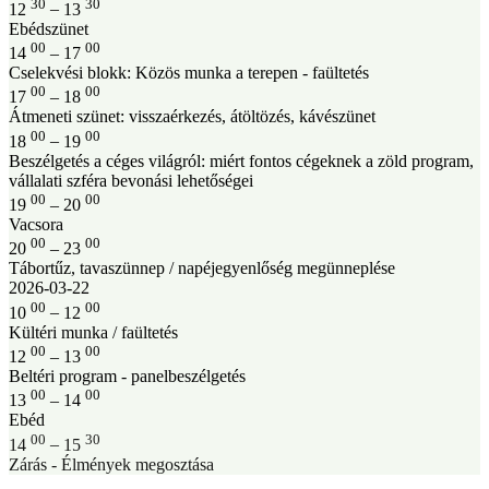
30
30
12
–
13
Ebédszünet
00
00
14
–
17
Cselekvési blokk: Közös munka a terepen - faültetés
00
00
17
–
18
Átmeneti szünet: visszaérkezés, átöltözés, kávészünet
00
00
18
–
19
Beszélgetés a céges világról: miért fontos cégeknek a zöld program,
vállalati szféra bevonási lehetőségei
00
00
19
–
20
Vacsora
00
00
20
–
23
Tábortűz, tavaszünnep / napéjegyenlőség megünneplése
2026-03-22
00
00
10
–
12
Kültéri munka / faültetés
00
00
12
–
13
Beltéri program - panelbeszélgetés
00
00
13
–
14
Ebéd
00
30
14
–
15
Zárás - Élmények megosztása