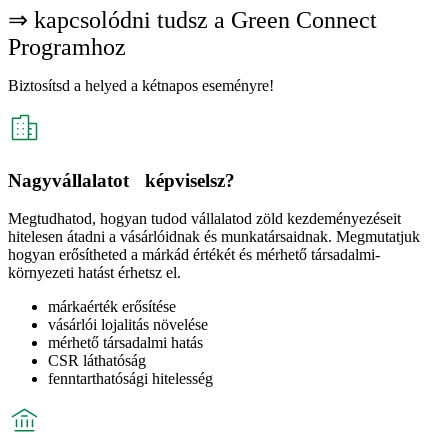
⇒ kapcsolódni tudsz a Green Connect
Programhoz
Biztosítsd a helyed a kétnapos eseményre!
Nagyvállalatot képviselsz?
Megtudhatod, hogyan tudod vállalatod zöld kezdeményezéseit
hitelesen átadni a vásárlóidnak és munkatársaidnak. Megmutatjuk
hogyan erősítheted a márkád értékét és mérhető társadalmi-
környezeti hatást érhetsz el.
márkaérték erősítése
vásárlói lojalitás növelése
mérhető társadalmi hatás
CSR láthatóság
fenntarthatósági hitelesség